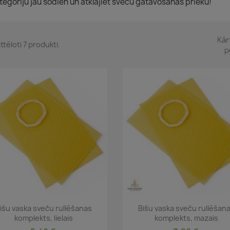
tegoriju jau šodien un atklājiet sveču gatavošanas prieku!
Kār
ttēloti 7 produkti.
p
Īss ieskats
Īss ieskats


išu vaska sveču rullēšanas
Bišu vaska sveču rullēšan
komplekts, lielais
komplekts, mazais