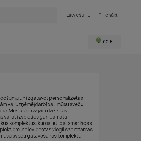
Latviešu
Ienākt
0,00 €
 radošumu un izgatavot personalizētas
vanām vai uzņēmējdarbībai, mūsu sveču
šamo. Mēs piedāvājam dažādus
s varat izvēlēties gan pamata
ākus komplektus, kuros ietilpst smaržīgās
plektiem ir pievienotas viegli saprotamas
et mūsu sveču gatavošanas komplektu