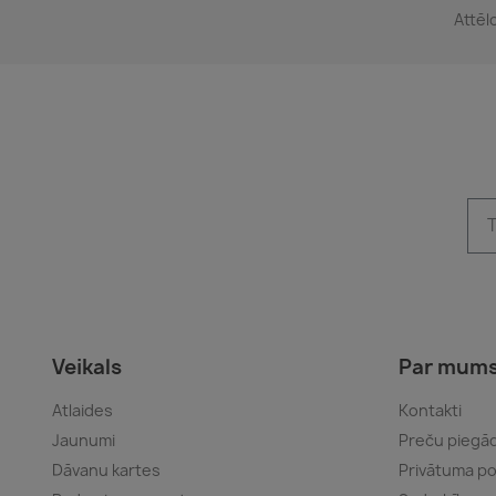
Attēl
Veikals
Par mum
Atlaides
Kontakti
Jaunumi
Preču piegād
Dāvanu kartes
Privātuma pol