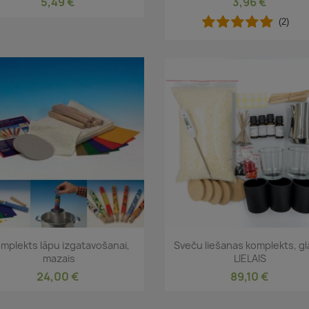
5,49 €
3,96 €
(2)
Īss ieskats
Īss ieskats


mplekts lāpu izgatavošanai,
Sveču liešanas komplekts, gl
mazais
LIELAIS
24,00 €
89,10 €