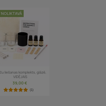
 NOLIKTAVĀ
Īss ieskats

ču liešanas komplekts, glāzē,
VIDĒJAIS
39,00 €
(1)