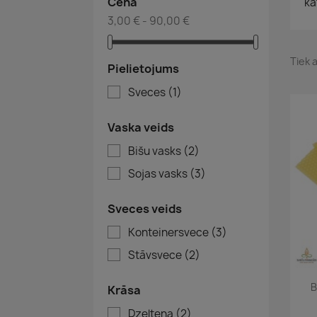
Cena
ka
3,00 € - 90,00 €
Tiek a
Pielietojums
Sveces
(1)
Vaska veids
Bišu vasks
(2)
Sojas vasks
(3)
Sveces veids
Konteinersvece
(3)
Stāvsvece
(2)
B
Krāsa
Dzeltena
(2)