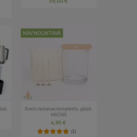
39,00 €
NAV NOLIKTAVĀ
Īss ieskats

āzē,
Sveču liešanas komplekts, glāzē,
MAZAIS
4,95 €
(1)