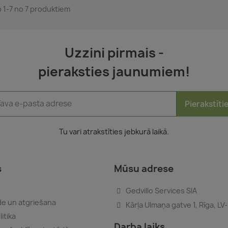
o 1-7 no 7 produktiem
Uzzini pirmais -
pieraksties jaunumiem!
Pierakstīti
Tu vari atrakstīties jebkurā laikā.
s
Mūsu adrese
Gedvillo Services SIA
e un atgriešana
Kārļa Ulmaņa gatve 1, Rīga, LV
itika
Darba laiks