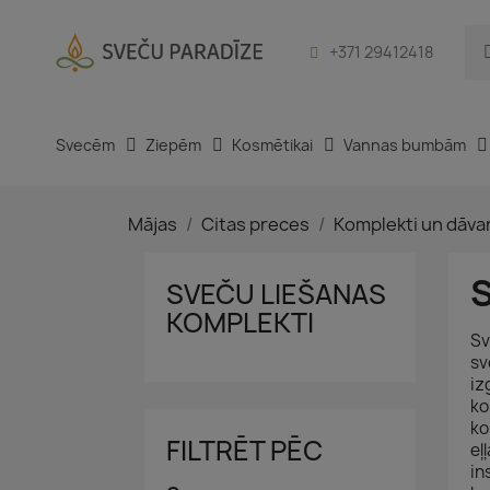
+371 29412418
Svecēm
Ziepēm
Kosmētikai
Vannas bumbām
Mājas
Citas preces
Komplekti un dāva
SVEČU LIEŠANAS
KOMPLEKTI
Sv
sv
iz
ko
ko
FILTRĒT PĒC
eļ
in