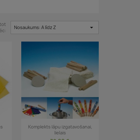
tot

Nosaukums: A līdz Z
ēc:
Īss ieskats

as
Komplekts lāpu izgatavošanai,
lielais