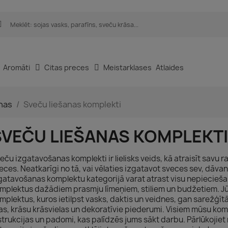
Aromāti
Citas preces
Meistarklases
Atlaides
nas
Sveču liešanas komplekti
SVEČU LIEŠANAS KOMPLEKTI
eču izgatavošanas komplekti ir lielisks veids, kā atraisīt savu
eces. Neatkarīgi no tā, vai vēlaties izgatavot sveces sev, dā
gatavošanas komplektu kategorijā varat atrast visu nepiecie
mplektus dažādiem prasmju līmeņiem, stiliem un budžetiem. Jū
mplektus, kuros ietilpst vasks, daktis un veidnes, gan sarežģīt
ļas, krāsu krāsvielas un dekoratīvie piederumi. Visiem mūsu kom
strukcijas un padomi, kas palīdzēs jums sākt darbu. Pārlūkoji