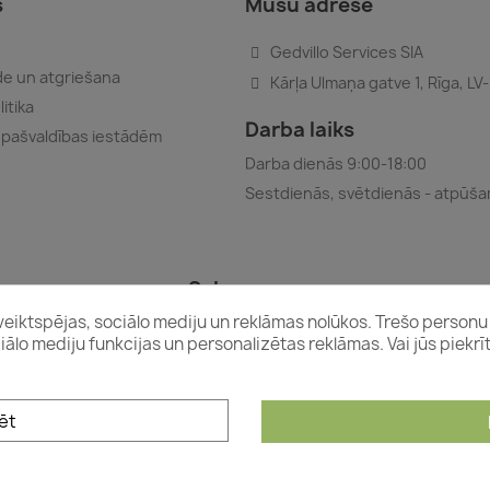
s
Mūsu adrese
Gedvillo Services SIA
e un atgriešana
Kārļa Ulmaņa gatve 1, Rīga, LV
itika
Darba laiks
 pašvaldības iestādēm
Darba dienās 9:00-18:00
Sestdienās, svētdienās - atpūš
Seko mums
s veiktspējas, sociālo mediju un reklāmas nolūkos. Trešo personu 
ciālo mediju funkcijas un personalizētas reklāmas. Vai jūs piekr
@2026
Sveču paradīze
ēt