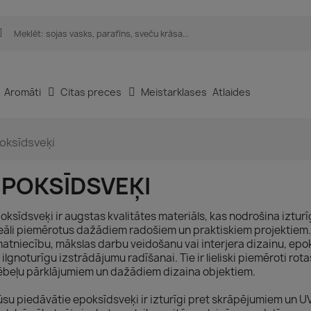
Aromāti
Citas preces
Meistarklases
Atlaides
oksīdsveķi
EPOKSĪDSVEĶI
oksīdsveķi ir augstas kvalitātes materiāls, kas nodrošina izturī
eāli piemērotus dažādiem radošiem un praktiskiem projektiem. N
atniecību, mākslas darbu veidošanu vai interjera dizainu, epo
 ilgnoturīgu izstrādājumu radīšanai. Tie ir lieliski piemēroti ro
beļu pārklājumiem un dažādiem dizaina objektiem.
su piedāvātie epoksīdsveķi ir izturīgi pret skrāpējumiem un UV