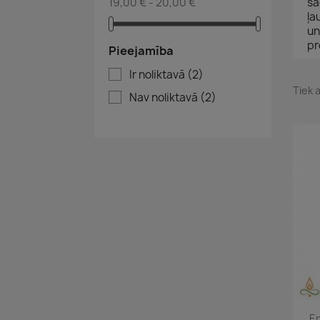
19,00 € - 20,00 €
sa
ļa
un
pr
Pieejamība
Ir noliktavā
(2)
Tiek a
Nav noliktavā
(2)
Ep