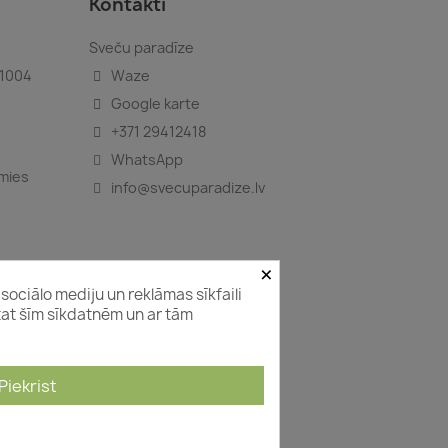
Kontakti
Sveču paradīze
-1004
Waze
Google karte
+371 29412418
WhatsApp
amies
info@svecuparadize.lv
×
sociālo mediju un reklāmas sīkfaili
ītat šīm sīkdatnēm un ar tām
Piekrist