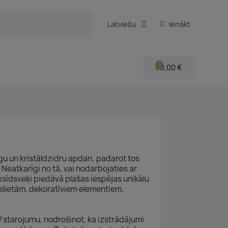
Latviešu
Ienākt
0,00 €
gu un kristāldzidru apdari, padarot tos
eatkarīgi no tā, vai nodarbojaties ar
ksīdsveķi piedāvā plašas iespējas unikālu
taslietām, dekoratīviem elementiem,
 starojumu, nodrošinot, ka izstrādājumi