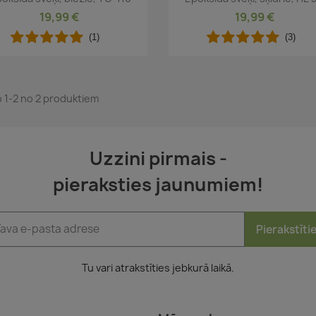
19,99 €
19,99 €
(1)
(3)
o 1-2 no 2 produktiem
Uzzini pirmais -
pieraksties jaunumiem!
Pierakstīti
Tu vari atrakstīties jebkurā laikā.