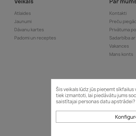
Veikals
Par mum
Atlaides
Kontakti
Jaunumi
Preču piegād
Dāvanu kartes
Privātuma pol
Padomi un receptes
Sadarbība ar
Vakances
Mans konts
Šis veikals lūdz jūs pieņemt sīkfailu
tiek izmantoti, lai piedāvātu jums so
saistītajai personas datu apstrādei?
Konfigur