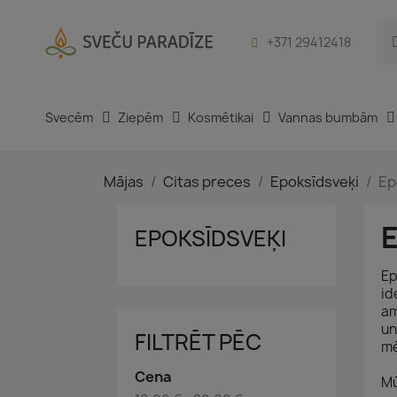
+371 29412418
Svecēm
Ziepēm
Kosmētikai
Vannas bumbām
Mājas
Citas preces
Epoksīdsveķi
Ep
EPOKSĪDSVEĶI
Ep
id
am
un
FILTRĒT PĒC
mē
Cena
Mū