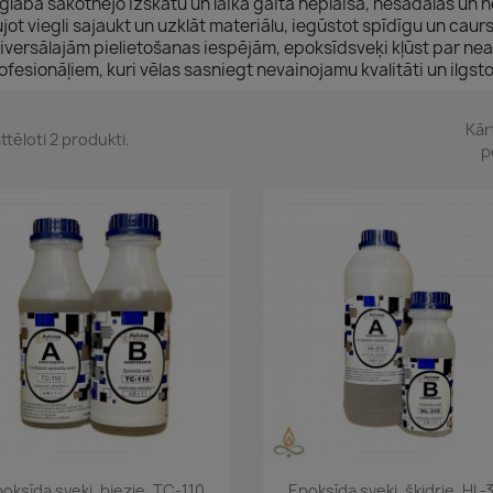
glabā sākotnējo izskatu un laika gaitā neplaisā, nesadalās un n
ujot viegli sajaukt un uzklāt materiālu, iegūstot spīdīgu un caur
iversālajām pielietošanas iespējām, epoksīdsveķi kļūst par ne
ofesionāļiem, kuri vēlas sasniegt nevainojamu kvalitāti un ilgst
Kār
ttēloti 2 produkti.
p
Īss ieskats
Īss ieskats


oksīda sveķi, biezie, TC-110
Epoksīda sveķi, šķidrie, HL-