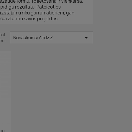
ezaudē formu. To lietošana ir vienkārša,
spīdīgu rezultātu. Pateicoties
aizstājamu rīku gan amatieriem, gan
ošu izturību savos projektos.
tot

Nosaukums: A līdz Z
ēc:
310