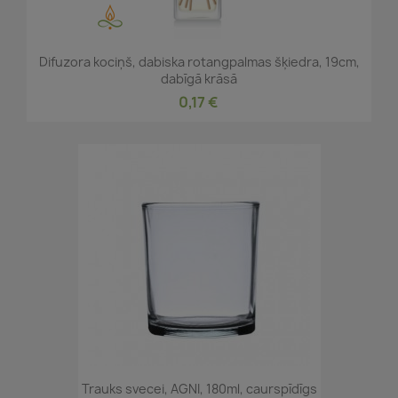
Difuzora kociņš, dabiska rotangpalmas šķiedra, 19cm,
dabīgā krāsā
0,17 €
Trauks svecei, AGNI, 180ml, caurspīdīgs