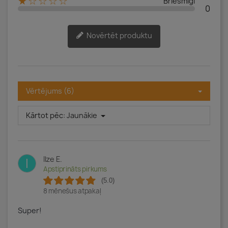
★☆☆☆☆
Briesmīgi
0
Novērtēt produktu
Vērtējums (6)
Kārtot pēc:
Jaunākie
Ilze E.
I
Apstiprināts pirkums
(5.0)
8 mēnešus atpakaļ
Super!