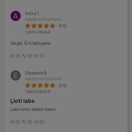
Antra T.
A
Apstiprināts pirkums
(5.0)
1 gadu atpakaļ
Viegls. Ērti lietojams.
0
0
0
Elizabete B.
E
Apstiprināts pirkums
(5.0)
1 gadu atpakaļ
Ļioti labs
Labi notur daktis taisni
0
0
0