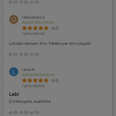
0
0
0
Oleksandra S.
O
Apstiprināts pirkums
(5.0)
1 gadu atpakaļ
Ļoti labs darbam, ērts. Paldies par ātro piegādi.
0
0
0
Liene N.
L
Apstiprināts pirkums
(5.0)
1 gadu atpakaļ
Labi
Ērti lietojams, kvalitātīvs
0
0
0