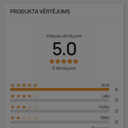
PRODUKTA VĒRTĒJUMS
Vidējais vērtējums
5.0
6 Vērtējums
★★★★★
Izcili
6
★★★★☆
Labi
0
★★★☆☆
Vidēji
0
★★☆☆☆
Slikti
0