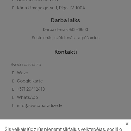
Kārļa Ulmaņa gatve 1, Rīga, LV-1004
Darba laiks
Darba dienās 9:00-18:00
Sestdienās, svētdienās - atpūšamies
Kontakti
Sveču paradīze
Waze
Google karte
+371 29412418
WhatsApp
info@svecuparadize.lv
×
Šis veikals lūdz jūs pieņemt sīkfailus veiktspējas, sociālo