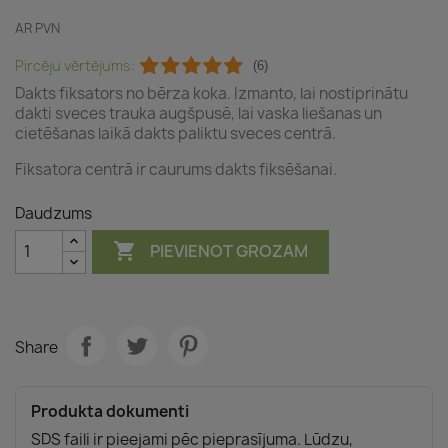
AR PVN
Pircēju vērtējums:
(6)
Dakts fiksators no bērza koka. Izmanto, lai nostiprinātu
dakti sveces trauka augšpusē, lai vaska liešanas un
cietēšanas laikā dakts paliktu sveces centrā.
Fiksatora centrā ir caurums dakts fiksēšanai.
Daudzums

PIEVIENOT GROZAM
Share
Produkta dokumenti
SDS faili ir pieejami pēc pieprasījuma. Lūdzu,