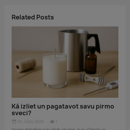
Related Posts
Kā izliet un pagatavot savu pirmo
sveci?
04 Jūlijs 2025
1
date_range
thumb_up_alt
Vai esi dzirdējis par vārdu Hygge, kuru Dānijā un