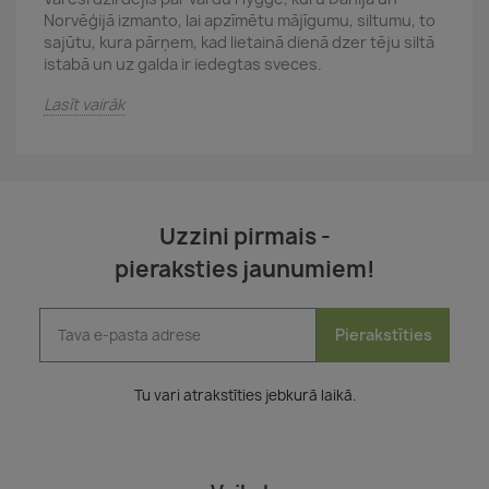
Norvēģijā izmanto, lai apzīmētu mājīgumu, siltumu, to
sajūtu, kura pārņem, kad lietainā dienā dzer tēju siltā
istabā un uz galda ir iedegtas sveces.
Lasīt vairāk
Uzzini pirmais -
pieraksties jaunumiem!
Pierakstīties
Tu vari atrakstīties jebkurā laikā.