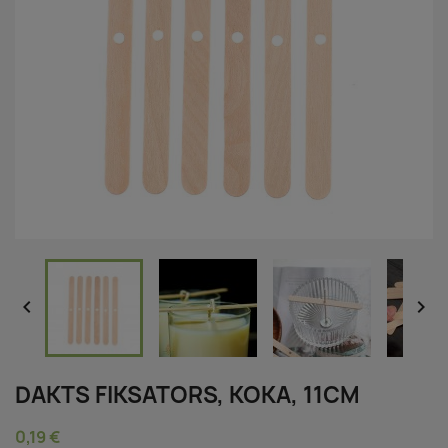


DAKTS FIKSATORS, KOKA, 11CM
0,19 €