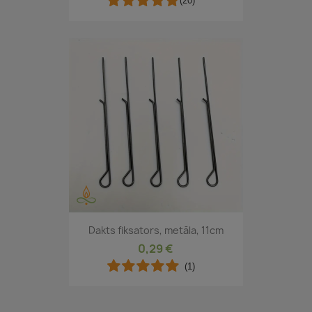
(20)
Dakts fiksators, metāla, 11cm
0,29 €
(1)