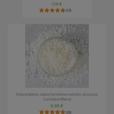
1,19 €
(13)
Kokosriekstu vasks konteinersvecēm, ecococo
ContainerBlend
9,90 €
(19)