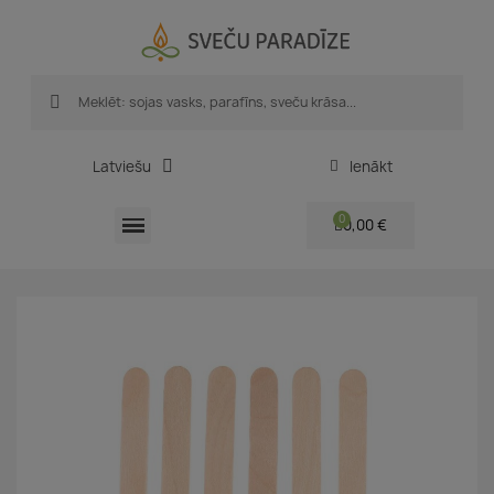
Latviešu
Ienākt
0,00 €