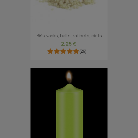
Bišu vasks, balts, rafinēts, ciets
2,25 €
(26)