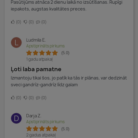
Pasūtijūms atnāca 2 dienu laikā no izsūtīšanas. Rupīgi
iepakots, augstas kvalitātes preces.
0
0
0
Ludmila E.
L
Apstiprināts pirkums
(5.0)
1 gadu atpakaļ
Ļoti laba pamatne
Izmantoju tikai šos, jo patīk ka tās ir plānas, var dedzināt
sveci gandrīz-gandrīz līdz galam
0
0
0
Darja Z.
D
Apstiprināts pirkums
(5.0)
2 gadus atpakaļ