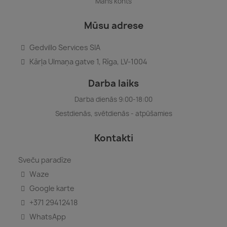
Mans konts
Mūsu adrese
Gedvillo Services SIA
Kārļa Ulmaņa gatve 1, Rīga, LV-1004
Darba laiks
Darba dienās 9:00-18:00
Sestdienās, svētdienās - atpūšamies
Kontakti
Sveču paradīze
Waze
Google karte
+371 29412418
WhatsApp