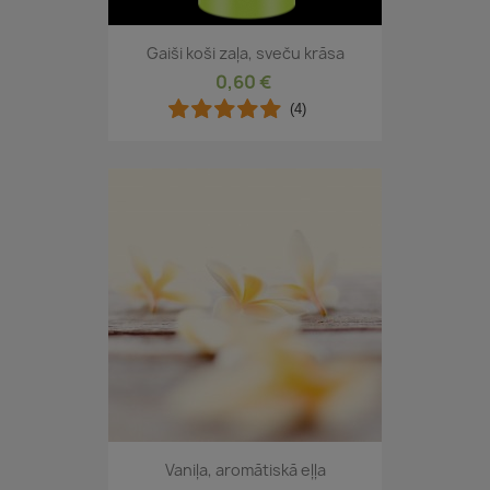
Gaiši koši zaļa, sveču krāsa
0,60 €
(4)
Vaniļa, aromātiskā eļļa