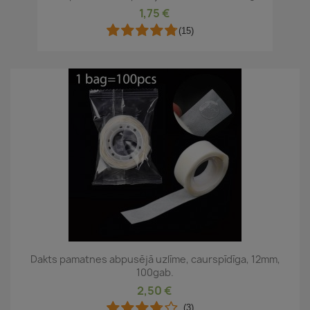
1,75 €
(15)
Dakts pamatnes abpusējā uzlīme, caurspīdīga, 12mm,
100gab.
2,50 €
(3)