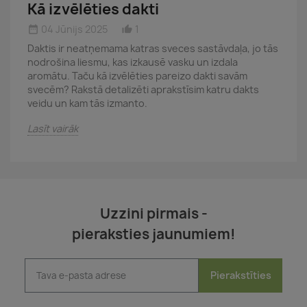
Kā izvēlēties dakti
04 Jūnijs 2025
1
date_range
thumb_up_alt
date_
Daktis ir neatņemama katras sveces sastāvdaļa, jo tās
Š
nodrošina liesmu, kas izkausē vasku un izdala
j
aromātu. Taču kā izvēlēties pareizo dakti savām
n
svecēm? Rakstā detalizēti aprakstīsim katru dakts
o
veidu un kam tās izmanto.
d
Lasīt vairāk
L
Uzzini pirmais -
pieraksties jaunumiem!
Pierakstīties