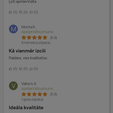
Ļoti apmierināta
0
0
0
Monta K.
M
Apstiprināts pirkums
(5.0)
8 mēnešus atpakaļ
Kā vienmēr izcili
Paldies, viss kvalitatīvs.
0
0
0
Valters A.
V
Apstiprināts pirkums
(5.0)
1 gadu atpakaļ
Ideāla kvalitāte