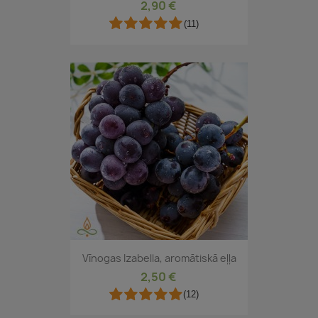
2,90 €
(11)
Vīnogas Izabella, aromātiskā eļļa
2,50 €
(12)