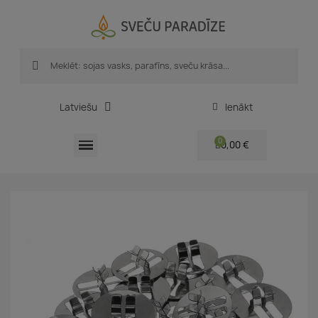
Latviešu
Ienākt
0,00 €