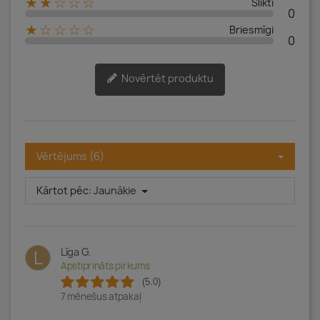
★★☆☆☆
Slikti
0
★☆☆☆☆
Briesmīgi
0
Novērtēt produktu
Vērtējums (6)
Kārtot pēc:
Jaunākie
Līga G.
L
Apstiprināts pirkums
(5.0)
7 mēnešus atpakaļ