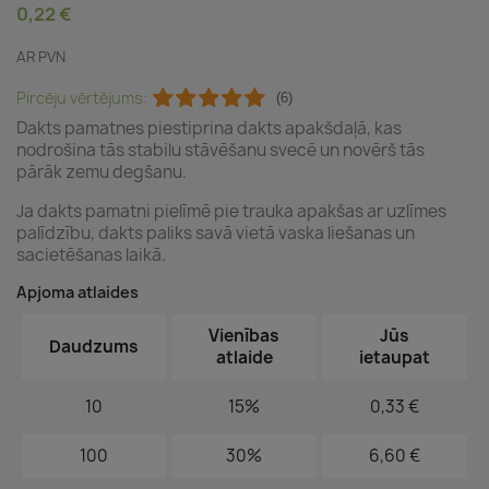
0,22 €
AR PVN
Pircēju vērtējums:
(6)
Dakts pamatnes piestiprina dakts apakšdaļā, kas
nodrošina tās stabilu stāvēšanu svecē un novērš tās
pārāk zemu degšanu.
Ja dakts pamatni pielīmē pie trauka apakšas ar uzlīmes
palīdzību, dakts paliks savā vietā vaska liešanas un
sacietēšanas laikā.
Apjoma atlaides
Vienības
Jūs
Daudzums
atlaide
ietaupat
10
15%
0,33 €
100
30%
6,60 €