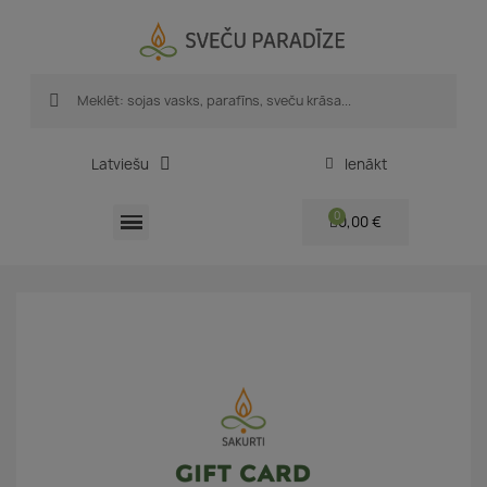
Latviešu
Ienākt
0,00 €