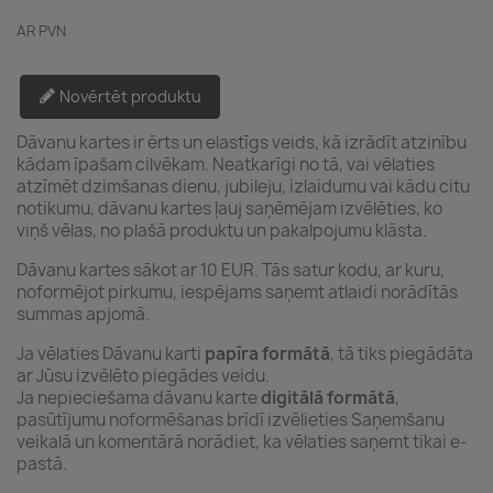
AR PVN
Novērtēt produktu
Dāvanu kartes ir ērts un elastīgs veids, kā izrādīt atzinību
kādam īpašam cilvēkam. Neatkarīgi no tā, vai vēlaties
atzīmēt dzimšanas dienu, jubileju, izlaidumu vai kādu citu
notikumu, dāvanu kartes ļauj saņēmējam izvēlēties, ko
viņš vēlas, no plašā produktu un pakalpojumu klāsta.
Dāvanu kartes sākot ar 10 EUR. Tās satur kodu, ar kuru,
noformējot pirkumu, iespējams saņemt atlaidi norādītās
summas apjomā.
Ja vēlaties Dāvanu karti
papīra formātā
, tā tiks piegādāta
ar Jūsu izvēlēto piegādes veidu.
Ja nepieciešama dāvanu karte
digitālā formātā
,
pasūtījumu noformēšanas brīdī izvēlieties Saņemšanu
veikalā un komentārā norādiet, ka vēlaties saņemt tikai e-
pastā.