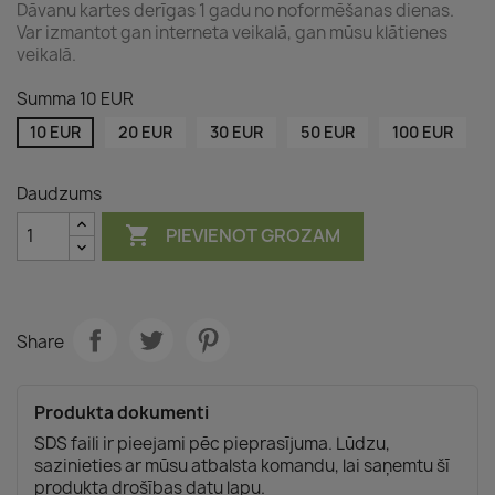
Dāvanu kartes derīgas 1 gadu no noformēšanas dienas.
Var izmantot gan interneta veikalā, gan mūsu klātienes
veikalā.
Summa 10 EUR
10 EUR
20 EUR
30 EUR
50 EUR
100 EUR
Daudzums

PIEVIENOT GROZAM
Share
Produkta dokumenti
SDS faili ir pieejami pēc pieprasījuma. Lūdzu,
sazinieties ar mūsu atbalsta komandu, lai saņemtu šī
produkta drošības datu lapu.