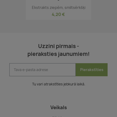
Ekstrakts ziepēm, smiltsērkšķi
4,20 €
Uzzini pirmais -
pieraksties jaunumiem!
Pierakstīties
Tu vari atrakstīties jebkurā laikā.
Veikals