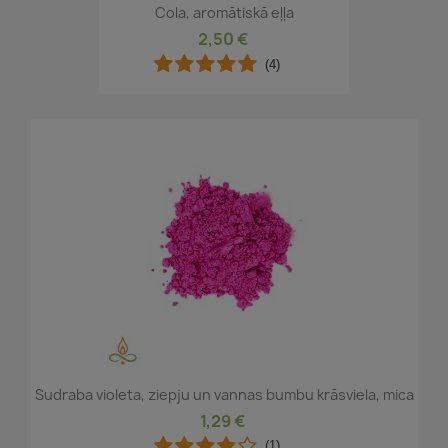
Cola, aromātiskā eļļa
2,50 €
(4)
Sudraba violeta, ziepju un vannas bumbu krāsviela, mica
1,29 €
(1)