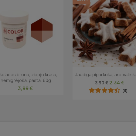
Īss ieskats
Īss ieskats


kolādes brūna, ziepju krāsa,
Jaudīgā piparkūka, aromātiskā
nemigrējoša, pasta, 60g
2,34 €
3,90 €
3,99 €
(8)