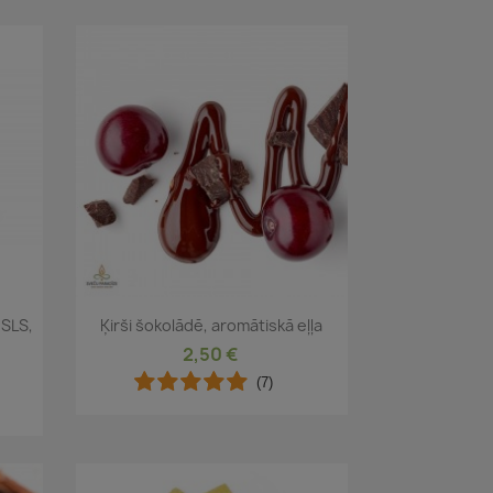
Īss ieskats

 SLS,
Ķirši šokolādē, aromātiskā eļļa
2,50 €
(7)