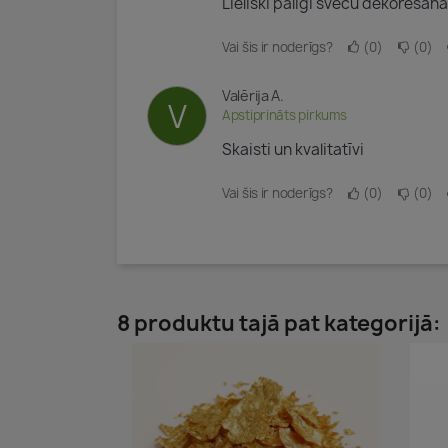
Lieliski palīgi sveču dekorēšana
Vai šis ir noderīgs?
0
0
Valērija A.
V
Apstiprināts pirkums
Skaisti un kvalitatīvi
Vai šis ir noderīgs?
0
0
8 produktu tajā pat kategorijā: