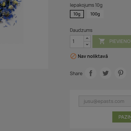
Iepakojums 10g
10g
100g
Daudzums

PIEVIEN

Nav noliktavā
Share
PAZI