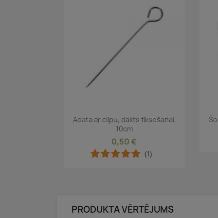
Īss ieskats

Adata ar cilpu, dakts fiksēšanai,
Šo
10cm
0,50 €
(1)
PRODUKTA VĒRTĒJUMS