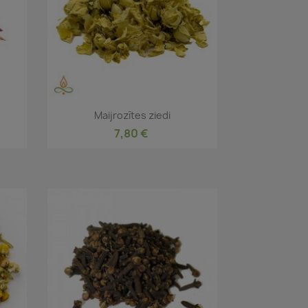
Īss ieskats

Maijrozītes ziedi
7,80 €