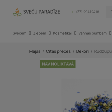
+371 29412418
Svecēm
Ziepēm
Kosmētikai
Vannas bumbām
Mājas
Citas preces
Dekori
Rudzupuķ
NAV NOLIKTAVĀ