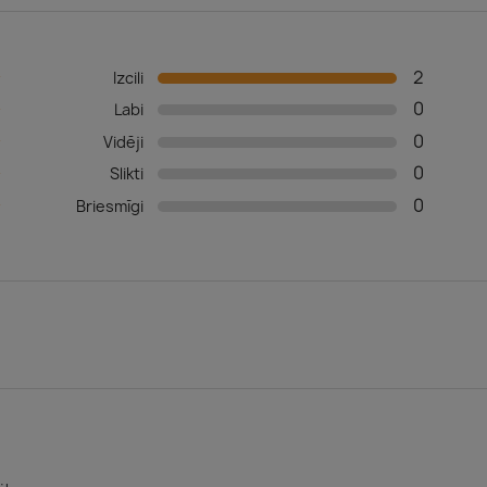
2
★
Izcili
0
☆
Labi
0
☆
Vidēji
0
☆
Slikti
0
☆
Briesmīgi