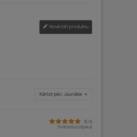
Novērtēt produktu
Kārtot pēc:
Jaunākie
(5.0)
9 mēnešus atpakaļ