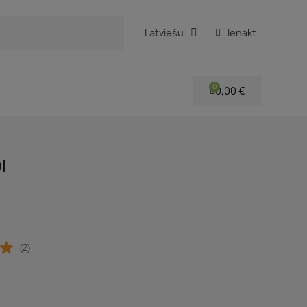
Latviešu
Ienākt
0,00 €
I
(2)