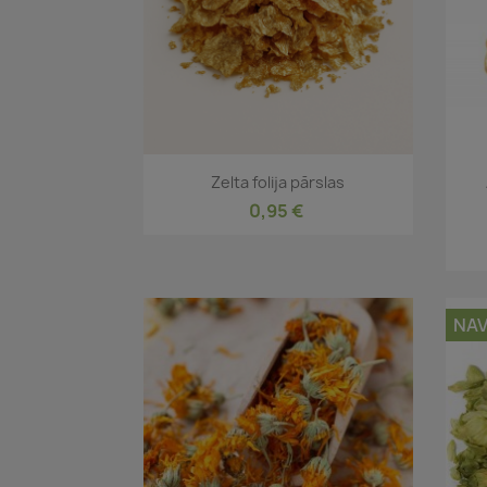
Īss ieskats

Zelta folija pārslas
0,95 €
NAV