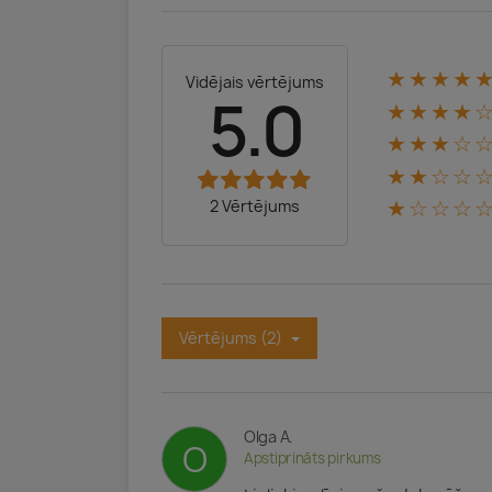
★★★★
Vidējais vērtējums
5.0
★★★★
★★★☆
★★☆☆
2 Vērtējums
★☆☆☆
Vērtējums (2)
Olga A.
O
Apstiprināts pirkums