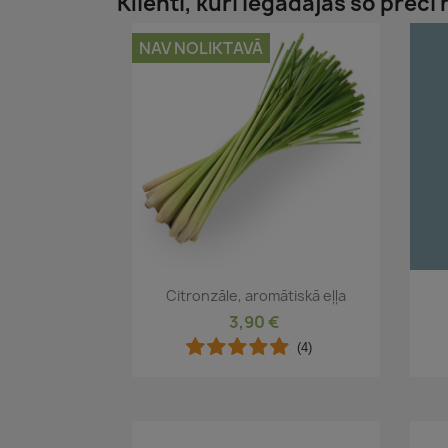
Klienti, kuri iegādājās šo preci 
NAV NOLIKTAVĀ
Īss ieskats

Citronzāle, aromātiskā eļļa
3,90 €
(4)