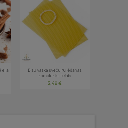
Īss ieskats

 eļļa
Bišu vaska sveču rullēšanas
komplekts, lielais
5,49 €