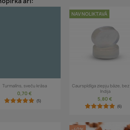
nopirka arī:
NAV NOLIKTAVĀ
Īss ieskats
Īss ieskats


Turmalīns, sveču krāsa
Caurspīdīga ziepju bāze, bez
Indija
0,70 €
5,80 €
(5)
(6)
-40%