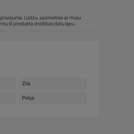
ieprasījuma. Lūdzu, sazinieties ar mūsu
mtu šī produkta drošības datu lapu.
Zila
Polija