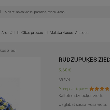
Aromāti
Citas preces
Meistarklases
Atlaides
es ziedi
RUDZUPUĶES ZIED
3,60 €
AR PVN
Pircēju vērtējums:
Kaltēti rudzupuķes ziedi.
Uzglabāt sausā, vēsā vietā.