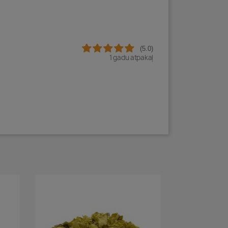
(5.0)
1 gadu atpakaļ