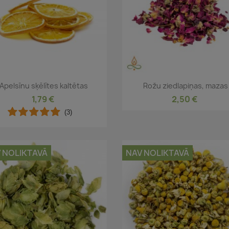
Īss ieskats
Īss ieskats


Apelsīnu sķēlītes kaltētas
Rožu ziedlapiņas, mazas
1,79 €
2,50 €
(3)
 NOLIKTAVĀ
NAV NOLIKTAVĀ