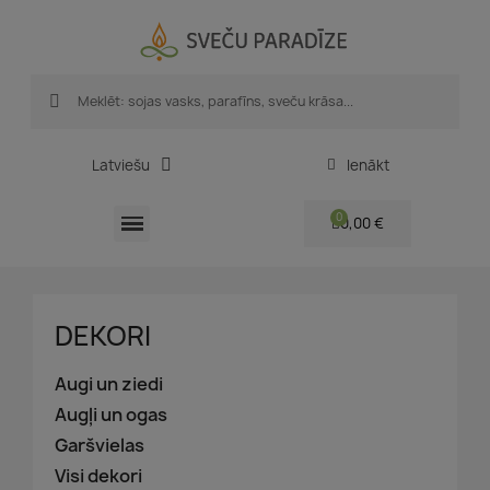
Latviešu
Ienākt
0,00 €
DEKORI
Augi un ziedi
Augļi un ogas
Garšvielas
Visi dekori