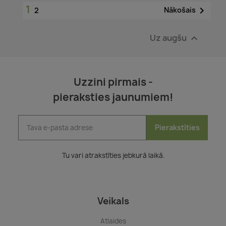
1

Nākošais
2
Uz augšu

Uzzini pirmais -
pieraksties jaunumiem!
Pierakstīties
Tu vari atrakstīties jebkurā laikā.
Veikals
Atlaides