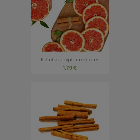
Kaltētas greipfrūtu šķēlītes
1,79 €