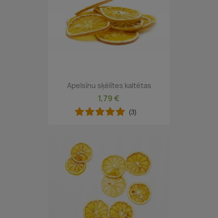
Apelsīnu sķēlītes kaltētas
1,79 €
(3)