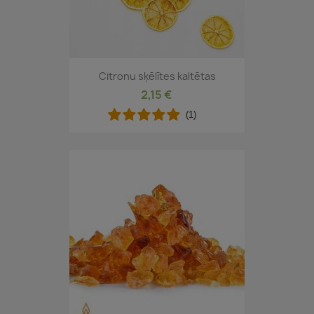
Citronu sķēlītes kaltētas
2,15 €
(1)