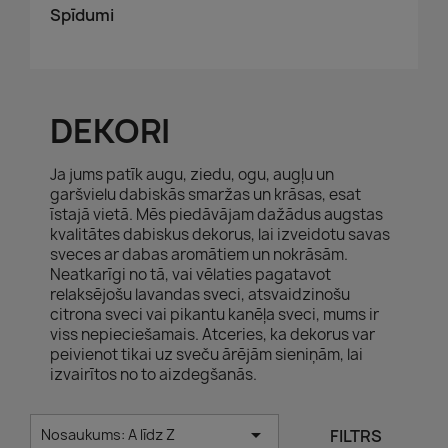
Spīdumi
DEKORI
Ja jums patīk augu, ziedu, ogu, augļu un
garšvielu dabiskās smaržas un krāsas, esat
īstajā vietā. Mēs piedāvājam dažādus augstas
kvalitātes dabiskus dekorus, lai izveidotu savas
sveces ar dabas aromātiem un nokrāsām.
Neatkarīgi no tā, vai vēlaties pagatavot
relaksējošu lavandas sveci, atsvaidzinošu
citrona sveci vai pikantu kanēļa sveci, mums ir
viss nepieciešamais. Atceries, ka dekorus var
peivienot tikai uz sveču ārējām sieniņām, lai
izvairītos no to aizdegšanās.

FILTRS
Nosaukums: A līdz Z