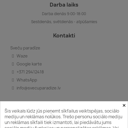
Darba laiks
Darba dienās 9:00-18:00
Sestdienās, svētdienās - atpūšamies
Kontakti
Sveču paradīze
Waze
Google karte
+371 29412418
WhatsApp
info@svecuparadize.lv
×
Šis veikals lūdz jūs pieņemt sīkfailus veiktspējas, sociālo
Seko mums
mediju un reklāmas nolūkos. Trešo personu sociālo mediju
un reklāmas sīkfaili tiek izmantoti, lai piedāvātu jums