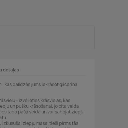
a detaļas
mi, kas palīdzēs jums iekrāsot glicerīna
rāsvielu - izvēlieties krāsvielas, kas
epju un pušķu krāsošanai, jo cita veida
ies tādā pašā veidā un var sabojāt ziepju
atu.
u izkusušai ziepju masai tieši pirms tās