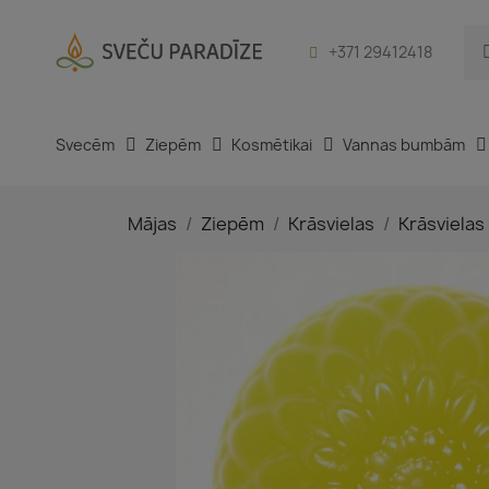
+371 29412418
Svecēm
Ziepēm
Kosmētikai
Vannas bumbām
Mājas
Ziepēm
Krāsvielas
Krāsvielas