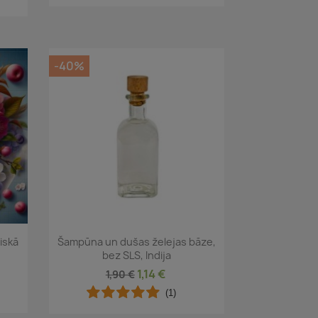
-40%
Īss ieskats

iskā
Šampūna un dušas želejas bāze,
bez SLS, Indija
1,14 €
1,90 €
(1)