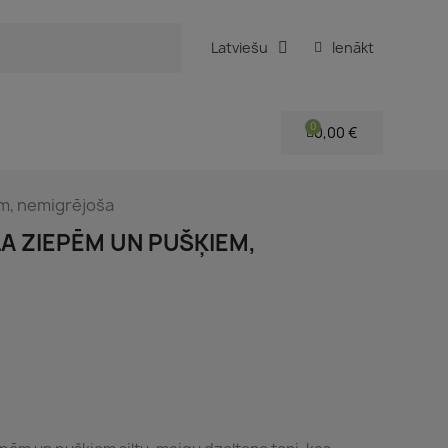
Latviešu
Ienākt
0,00 €
em, nemigrējoša
A ZIEPĒM UN PUŠĶIEM,