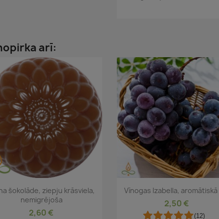
nopirka arī:
Īss ieskats
Īss ieskats


na šokolāde, ziepju krāsviela,
Vīnogas Izabella, aromātiskā 
nemigrējoša
2,50 €
2,60 €
(12)