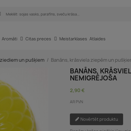
Aromāti
Citas preces
Meistarklases
Atlaides
 ziediem un pušķiem
Banāns, krāsviela ziepēm un pušķi
BANĀNS, KRĀSVIEL
NEMIGRĒJOŠA
2,90 €
AR PVN
Novērtēt produktu