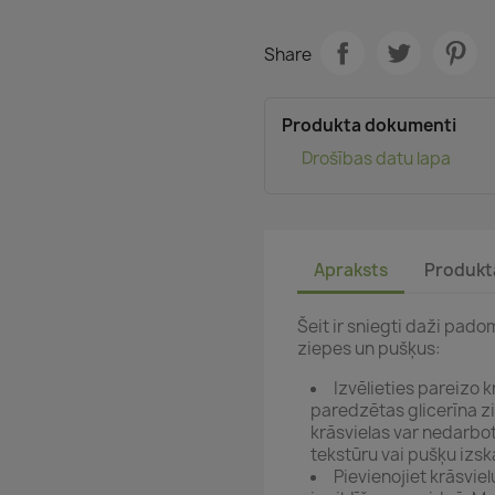
Share
Produkta dokumenti
Drošības datu lapa
Apraksts
Produkt
Šeit ir sniegti daži pado
ziepes un pušķus:
Izvēlieties pareizo k
paredzētas glicerīna zi
krāsvielas var nedarbot
tekstūru vai pušķu izsk
Pievienojiet krāsviel