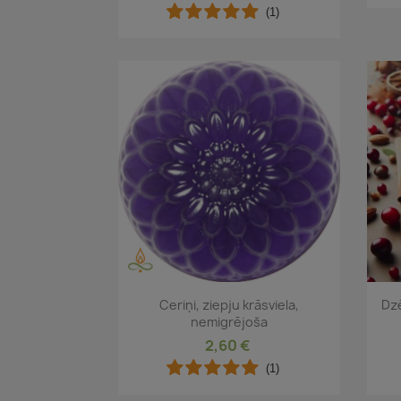
(1)
Īss ieskats

Ceriņi, ziepju krāsviela,
Dzē
nemigrējoša
2,60 €
(1)