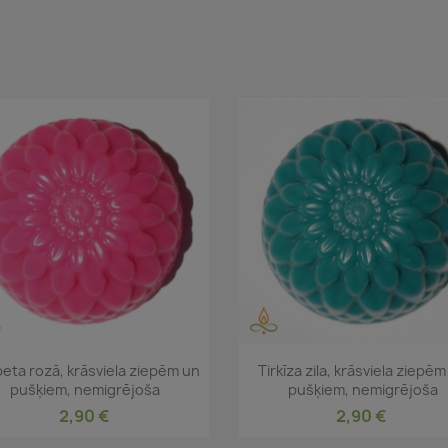
Īss ieskats
Īss ieskats


eta rozā, krāsviela ziepēm un
Tirkīza zila, krāsviela ziepē
pušķiem, nemigrējoša
pušķiem, nemigrējoša
2,90 €
2,90 €