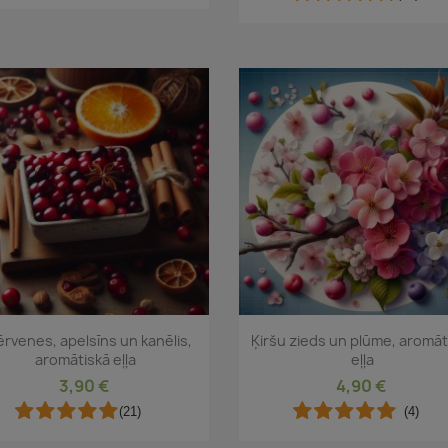
Īss ieskats
Īss ieskats


rvenes, apelsīns un kanēlis,
Ķiršu zieds un plūme, aromāt
aromātiskā eļļa
eļļa
3,90 €
4,90 €
(21)
(4)