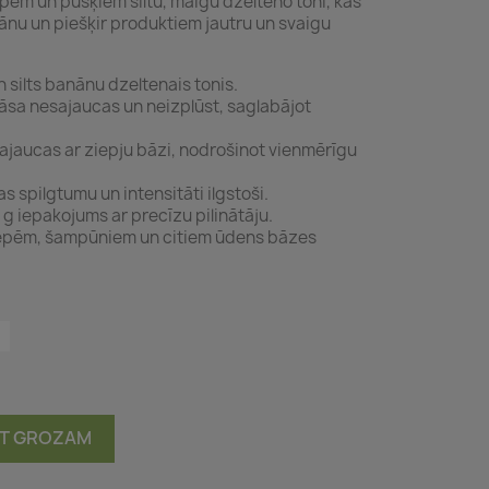
pēm un pušķiem siltu, maigu dzelteno toni, kas
nu un piešķir produktiem jautru un svaigu
 silts banānu dzeltenais tonis.
āsa nesajaucas un neizplūst, saglabājot
i sajaucas ar ziepju bāzi, nodrošinot vienmērīgu
 spilgtumu un intensitāti ilgstoši.
 g iepakojums ar precīzu pilinātāju.
iepēm, šampūniem un citiem ūdens bāzes
OT GROZAM