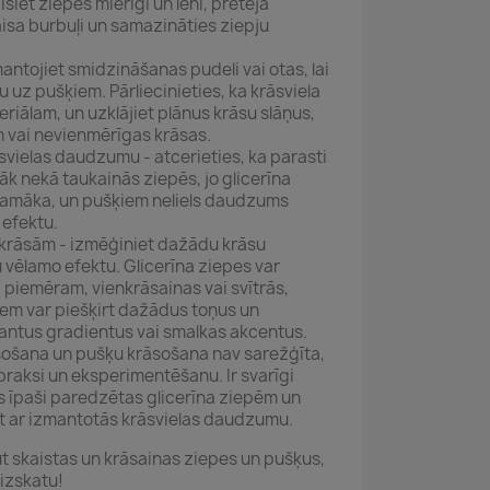
siet ziepes mierīgi un lēni, pretējā
isa burbuļi un samazināties ziepju
antojiet smidzināšanas pudeli vai otas, lai
u uz pušķiem. Pārliecinieties, ka krāsviela
riālam, un uzklājiet plānus krāsu slāņus,
em vai nevienmērīgas krāsas.
āsvielas daudzumu - atcerieties, ka parasti
zāk nekā taukainās ziepēs, jo glicerīna
dzamāka, un pušķiem neliels daudzums
 efektu.
 krāsām - izmēģiniet dažādu krāsu
u vēlamo efektu. Glicerīna ziepes var
 piemēram, vienkrāsainas vai svītrās,
iem var piešķirt dažādus toņus un
santus gradientus vai smalkas akcentus.
āsošana un pušķu krāsošana nav sarežģīta,
praksi un eksperimentēšanu. Ir svarīgi
s īpaši paredzētas glicerīna ziepēm un
t ar izmantotās krāsvielas daudzumu.
t skaistas un krāsainas ziepes un pušķus,
 izskatu!