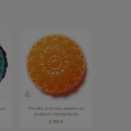
Īss ieskats

m un
Persiks, krāsviela ziepēm un
pušķiem, nemigrējoša
2,90 €