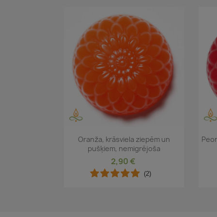
Īss ieskats

Oranža, krāsviela ziepēm un
Peon
pušķiem, nemigrējoša
2,90 €
(2)