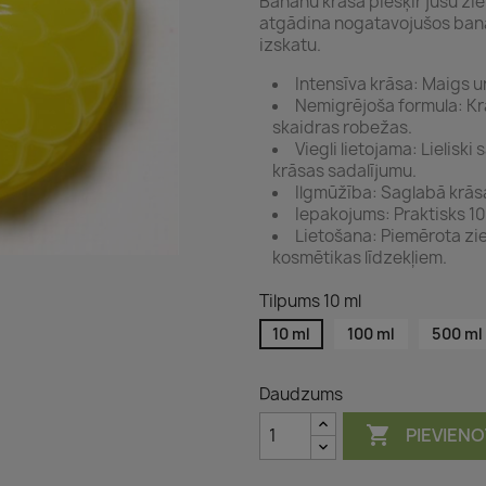
Banānu krāsa piešķir jūsu zie
atgādina nogatavojušos banā
izskatu.
Intensīva krāsa: Maigs un
Nemigrējoša formula: Kr
skaidras robežas.
Viegli lietojama: Lielisk
krāsas sadalījumu.
Ilgmūžība: Saglabā krāsas
Iepakojums: Praktisks 10
Lietošana: Piemērota z
kosmētikas līdzekļiem.
Tilpums 10 ml
10 ml
100 ml
500 ml
Daudzums

PIEVIEN