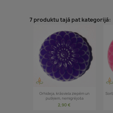
7 produktu tajā pat kategorijā:
Īss ieskats

Orhideja, krāsviela ziepēm un
Sorb
pušķiem, nemigrējoša
2,90 €