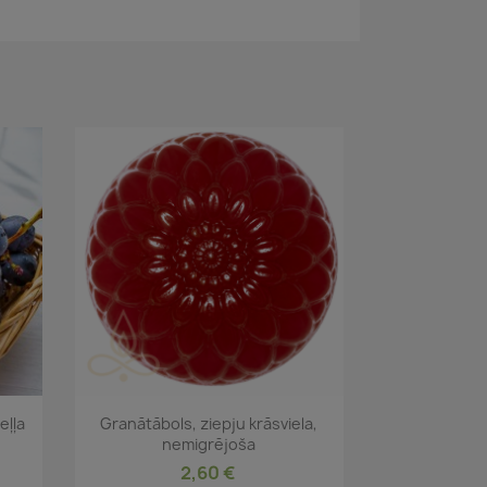
Īss ieskats

eļļa
Granātābols, ziepju krāsviela,
nemigrējoša
2,60 €