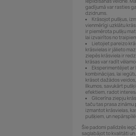
iepildīšanas veidnē. Mai
gadījumā var rasties ga
dzidrums.
Krāsojot pušķus, izm
vienmērīgi uzklātu krās
ir piemērota pušķu mate
lai izvairītos no traipi
Lietojiet pareizo kr
krāsvielas ir jālieto ma
ziepēs krāsviela ir re
krāsas var radīt vēlamo
Eksperimentējiet ar
kombinācijas, lai iegūt
krāsot dažādos veidos,
līkumos, savukārt pušķ
efektiem, radot intere
Glicerīna ziepju kr
taču tas prasa zināmu 
izmantot krāsvielas, ka
pušķiem, un nepārspīlē
Šie padomi palīdzēs iegū
saglabājot to kvalitāti un