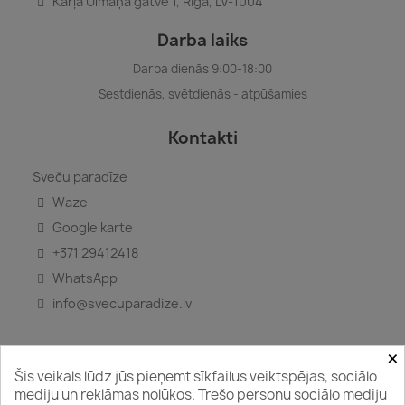
Kārļa Ulmaņa gatve 1, Rīga, LV-1004
Darba laiks
Darba dienās 9:00-18:00
Sestdienās, svētdienās - atpūšamies
Kontakti
Sveču paradīze
Waze
Google karte
+371 29412418
WhatsApp
info@svecuparadize.lv
×
Šis veikals lūdz jūs pieņemt sīkfailus veiktspējas, sociālo
Seko mums
mediju un reklāmas nolūkos. Trešo personu sociālo mediju