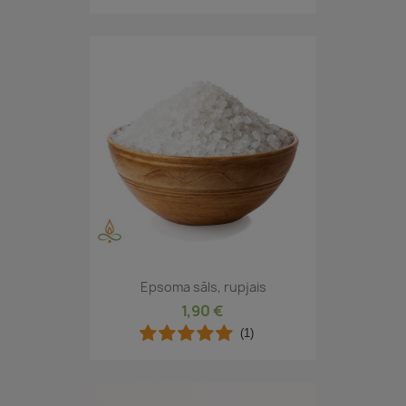
Epsoma sāls, rupjais
1,90 €
(1)