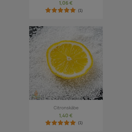
1,06 €
(1)
Citronskābe
1,40 €
(1)