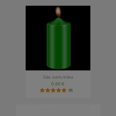
Zaļa, sveču krāsa
0,60 €
(9)