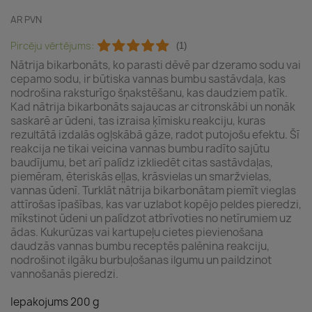
AR PVN
Pircēju vērtējums:
(1)
Nātrija bikarbonāts, ko parasti dēvē par dzeramo sodu vai
cepamo sodu, ir būtiska vannas bumbu sastāvdaļa, kas
nodrošina raksturīgo šņakstēšanu, kas daudziem patīk.
Kad nātrija bikarbonāts sajaucas ar citronskābi un nonāk
saskarē ar ūdeni, tas izraisa ķīmisku reakciju, kuras
rezultātā izdalās ogļskābā gāze, radot putojošu efektu. Šī
reakcija ne tikai veicina vannas bumbu radīto sajūtu
baudījumu, bet arī palīdz izkliedēt citas sastāvdaļas,
piemēram, ēteriskās eļļas, krāsvielas un smaržvielas,
vannas ūdenī. Turklāt nātrija bikarbonātam piemīt vieglas
attīrošas īpašības, kas var uzlabot kopējo peldes pieredzi,
mīkstinot ūdeni un palīdzot atbrīvoties no netīrumiem uz
ādas. Kukurūzas vai kartupeļu cietes pievienošana
daudzās vannas bumbu receptēs palēnina reakciju,
nodrošinot ilgāku burbuļošanas ilgumu un paildzinot
vannošanās pieredzi.
Iepakojums 200 g