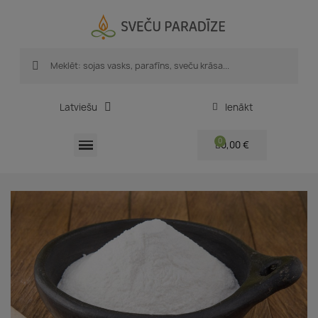
Latviešu
Ienākt
0,00 €