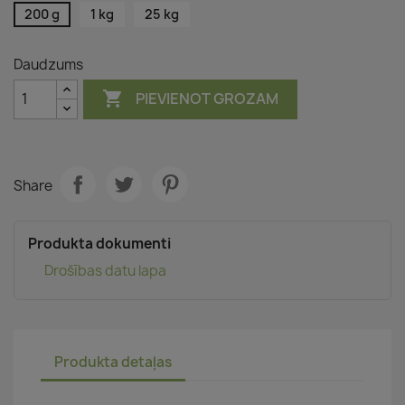
200 g
1 kg
25 kg
Daudzums

PIEVIENOT GROZAM
Share
Produkta dokumenti
Drošības datu lapa
Produkta detaļas