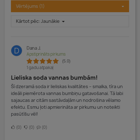
Vērtējums (1)
Kārtot pēc:
Jaunākie
Dana J.
D
Apstiprināts pirkums
(5.0)
1 gadu atpakaļ
Lieliska soda vannas bumbām!
Šī dzeramā soda ir lieliskas kvalitātes – smalka, tīra un
ideāli piemērota vannas bumbiņu gatavošanai. Tā labi
sajaucas ar citām sastāvdaļām un nodrošina vēlamo
efektu. Esmu ļoti apmierināta ar pirkumu un noteikti
pasūtīšu vēl!
0
0
0