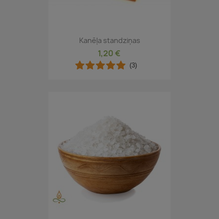
Kanēļa standziņas
1,20 €
(3)