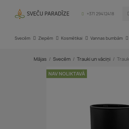
+371 29412418
Svecēm
Ziepēm
Kosmētikai
Vannas bumbām
Mājas
Svecēm
Trauki un vāciņi
Trauk
NAV NOLIKTAVĀ