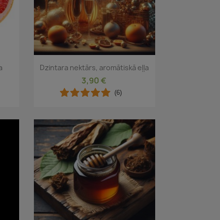
Īss ieskats

a
Dzintara nektārs, aromātiskā eļļa
3,90 €
(6)