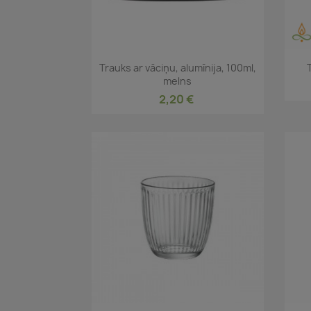
Īss ieskats

Trauks ar vāciņu, alumīnija, 100ml,
melns
2,20 €