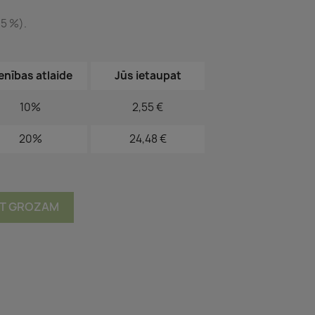
 5 %).
enības atlaide
Jūs ietaupat
10%
2,55 €
20%
24,48 €
OT GROZAM