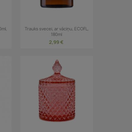
Īss ieskats

0ml,
Trauks svecei, ar vāciņu, ECOFL,
180ml
2,99 €