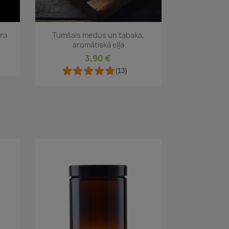
Īss ieskats

dra
Tumšais medus un tabaka,
aromātiskā eļļa
3,90 €
(13)