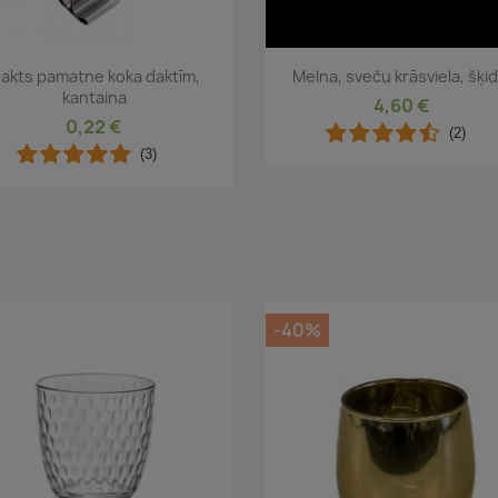
Īss ieskats
Īss ieskats


akts pamatne koka daktīm,
Melna, sveču krāsviela, šķi
kantaina
4,60 €
0,22 €
(2)
(3)
-40%