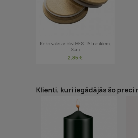
Īss ieskats

Koka vāks ar blīvi HESTIA traukiem,
8cm
2,85 €
Klienti, kuri iegādājās šo preci 