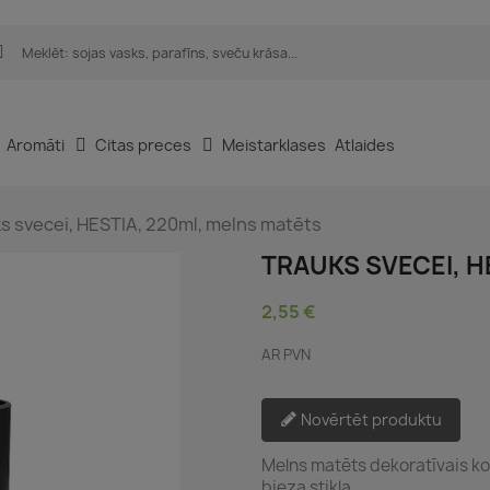
Aromāti
Citas preces
Meistarklases
Atlaides
s svecei, HESTIA, 220ml, melns matēts
TRAUKS SVECEI, H
2,55 €
AR PVN
Novērtēt produktu
Melns matēts dekoratīvais ko
bieza stikla.