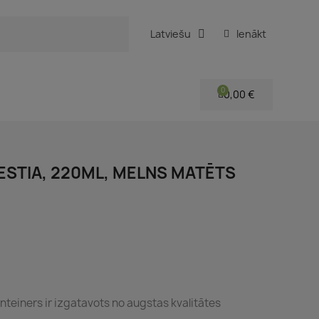
Latviešu
Ienākt
0,00 €
ESTIA, 220ML, MELNS MATĒTS
nteiners ir izgatavots no augstas kvalitātes