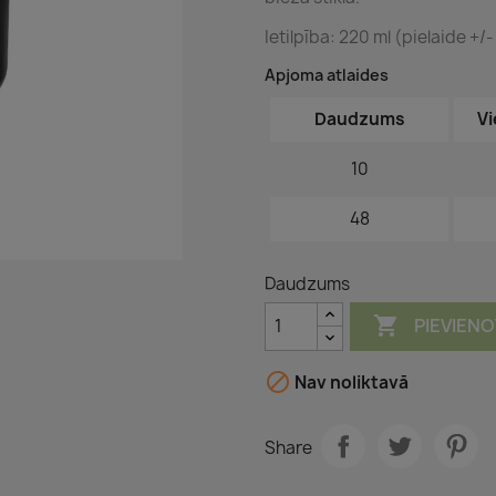
Ietilpība: 220 ml (pielaide +/-
Apjoma atlaides
Daudzums
Vi
10
48
Daudzums

PIEVIEN

Nav noliktavā
Share