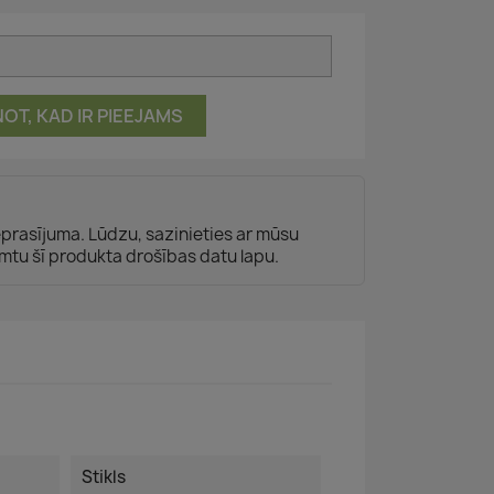
ŅOT, KAD IR PIEEJAMS
ieprasījuma. Lūdzu, sazinieties ar mūsu
mtu šī produkta drošības datu lapu.
Stikls