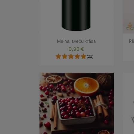
Īss ieskats

Melna, sveču krāsa
Pē
0,90 €
(22)