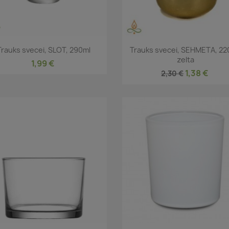
Īss ieskats
Īss ieskats


Trauks svecei, SLOT, 290ml
Trauks svecei, SEHMETA, 22
zelta
1,99 €
1,38 €
2,30 €