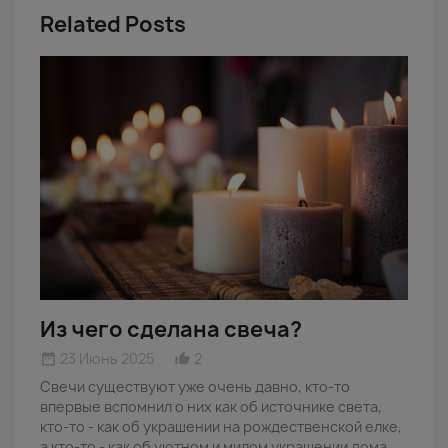
Related Posts
Из чего сделана свеча?
23 Июнь 2025
2
date_range
thumb_up_alt
date_
Свечи существуют уже очень давно, кто-то
С
впервые вспомнил о них как об источнике света,
и
кто-то - как об украшении на рождественской елке,
ч
а кто-то - как об уютном и милом украшении дома.
д