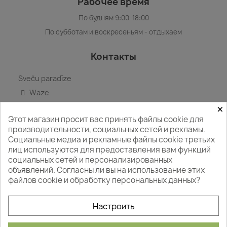
Рабочее время
По будням 9:00-18:00
По субботам и воскресеньям - отдыхаем
Контакты
Sveču paradīze
Waze
×
Google карта
Этот магазин просит вас принять файлы cookie для
+371 29412418
производительности, социальных сетей и рекламы.
WhatsApp
Социальные медиа и рекламные файлы cookie третьих
info@svecuparadize.lv
лиц используются для предоставления вам функций
социальных сетей и персонализированных
объявлений. Согласны ли вы на использование этих
файлов cookie и обработку персональных данных?
Следите за нами
Настроить