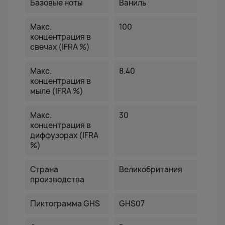
Базовые ноты
Ваниль
Макс.
100
концентрация в
свечах (IFRA %)
Макс.
8.40
концентрация в
мыле (IFRA %)
Макс.
30
концентрация в
диффузорах (IFRA
%)
Страна
Великобритания
производства
Пиктограмма GHS
GHS07