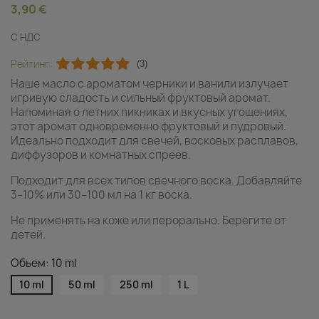
3,90 €
С НДС
Рейтинг:
(3)
Наше масло с ароматом черники и ванили излучает
игривую сладость и сильный фруктовый аромат.
Напоминая о летних пикниках и вкусных угощениях,
этот аромат одновременно фруктовый и пудровый.
Идеально подходит для свечей, восковых расплавов,
диффузоров и комнатных спреев.
Подходит для всех типов свечного воска. Добавляйте
3–10% или 30–100 мл на 1 кг воска.
Не применять на коже или перорально. Берегите от
детей.
Объем: 10 ml
10 ml
50 ml
250 ml
1 L