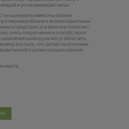
жающий и успокаивающий запах.
стки календулы известны своими
 противомикробными и антиоксидантными
ании в средствах для ванн они помогают
ожу, снять покраснение и способствуют
соединения календулы могут облегчить
экзему или сыпь, что делает их отличным
оровительного аспекта ваших изделий
ом месте.
НУ