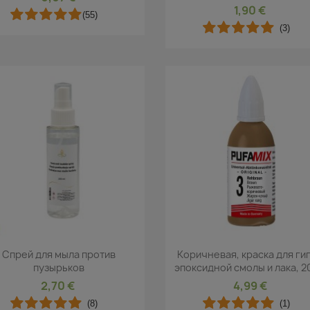
1,90 €
(55)
(3)
Быстрый просмотр
Быстрый просмот


Спрей для мыла против
Коричневая, краска для гип
пузырьков
эпоксидной смолы и лака, 2
2,70 €
4,99 €
(8)
(1)