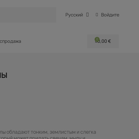
Русский
Войдите
спродажа
0,00 €
ЛЫ
лы обладают тонким, землистым и слегка
орый может придать свечам, мылу и