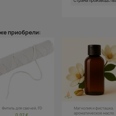
Страна производств
 же приобрели:
Быстрый просмотр
Быстрый просмот


Фитиль для свечей, FD
Магнолия и фисташка,
ароматическое масло
0,07 €