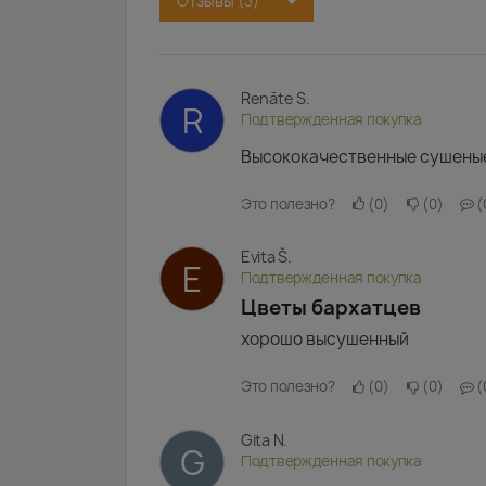
Отзывы (3)
Renāte S.
R
Подтвержденная покупка
Высококачественные сушеные
Это полезно?
0
0
Evita Š.
E
Подтвержденная покупка
Цветы бархатцев
хорошо высушенный
Это полезно?
0
0
Gita N.
G
Подтвержденная покупка