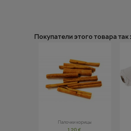
Покупатели этого товара так
Быстрый просмотр

Палочки корицы
1,20 €