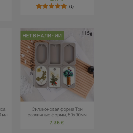
(1)
НЕТ В НАЛИЧИИ
р
Быстрый просмотр

са,
Силиконовая форма Три
0 мл
различные формы, 50x90мм
7,36 €