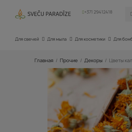
+371 29412418
Для свечей
Для мыла
Для косметики
Для бом
Главная
Прочие
Декоры
Цветы ка