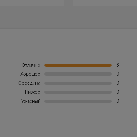
3
★
Отлично
0
☆
Хорошее
0
☆
Середина
0
☆
Низкое
0
☆
Ужасный