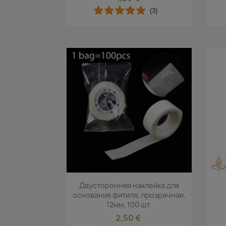
(3)
Быстрый просмотр

Двусторонняя наклейка для
основания фитиля, прозрачная,
12мм, 100 шт.
2,50 €