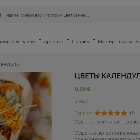
бочек для ванны
Ароматы
Прочие
Мастер-классы
Ра
лендулы
ЦВЕТЫ КАЛЕНДУ
0,99 €
С НДС
Рейтинг:
(3)
Сушеные цветы календулы.
Сушеные лепестки календу
сладковатым ароматом, кот