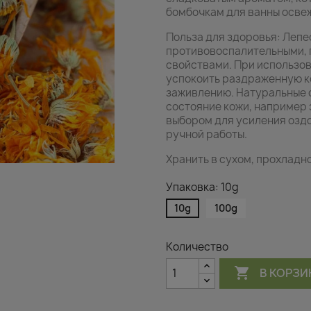
бомбочкам для ванны осве
Польза для здоровья: Лепе
противовоспалительными,
свойствами. При использов
успокоить раздраженную к
заживлению. Натуральные 
состояние кожи, например 
выбором для усиления озд
ручной работы.
Хранить в сухом, прохладн
Упаковка: 10g
10g
100g
Количество

В КОРЗИ