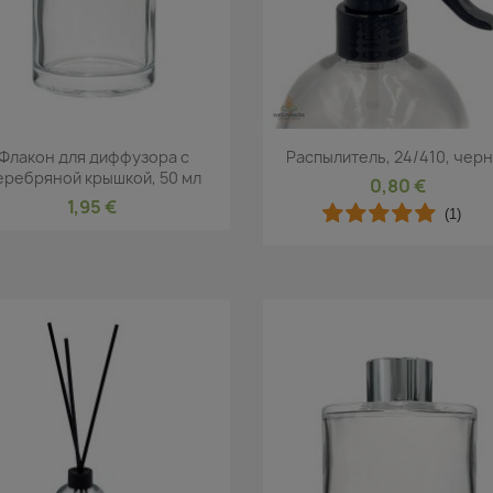
Быстрый просмотр
Быстрый просмот


Флакон для диффузора с
Распылитель, 24/410, чер
еребряной крышкой, 50 мл
0,80 €
1,95 €
(1)