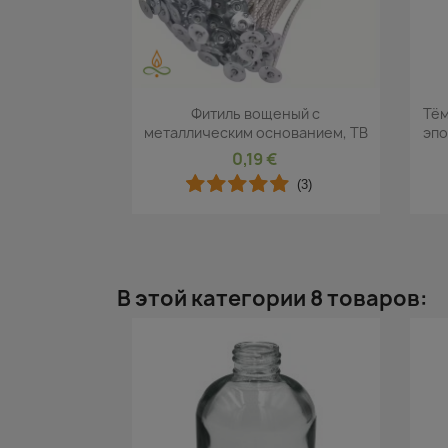
Быстрый просмотр

Фитиль вощеный с
Тём
металлическим основанием, TB
эпо
0,19 €
(3)
В этой категории 8 товаров: