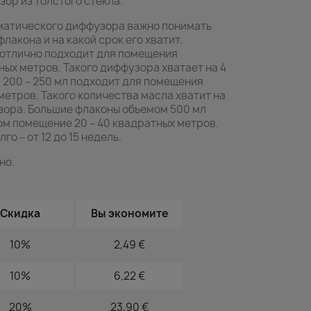
ор из толстого стекла.
матического диффузора важно понимать
лакона и на какой срок его хватит.
л отлично подходит для помещения
ных метров. Такого диффузора хватает на 4
м 200 – 250 мл подходит для помещения
метров. Такого количества масла хватит на
узора. Большие флаконы объемом 500 мл
м помещение 20 – 40 квадратных метров.
о – от 12 до 15 недель.
но.
Скидка
Вы экономите
10%
2,49 €
10%
6,22 €
20%
23,90 €