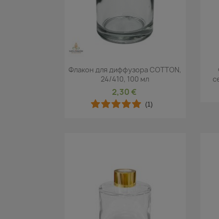
Быстрый просмотр

Флакон для диффузора COTTON,
24/410, 100 мл
с
2,30 €
(1)