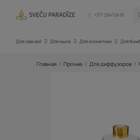
+371 29412418
Для свечей
Для мыла
Для косметики
Для бом
Главная
Прочие
Для диффузоров