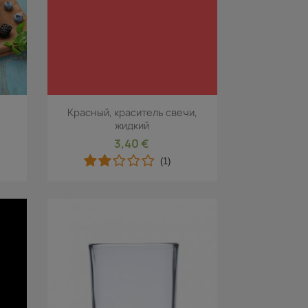
р
Быстрый просмотр

Красный, краситель свечи,
жидкий
3,40 €
(1)