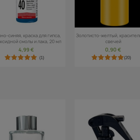
Быстрый просмотр
Быстрый просмот


но-синяя, краска для гипса,
Золотисто-желтый, красител
ксидной смолы и лака, 20 мл
свечей
4,99 €
0,90 €
(1)
(20)