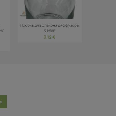
р
Быстрый просмотр

с
Пробка для флакона диффузора,
 мл
белая
0,12 €
ся