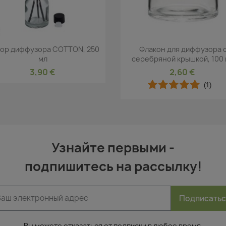
Быстрый просмотр
Быстрый просмот


ор диффузора COTTON, 250
Флакон для диффузора 
мл
серебряной крышкой, 100
3,90 €
2,60 €
(1)
Узнайте первыми -
подпишитесь на рассылку!
Подписать
Вы можете отказаться от подписки в любое время.