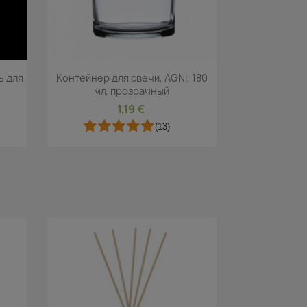
р
Быстрый просмотр

ь для
Контейнер для свечи, AGNI, 180
мл, прозрачный
1,19 €
(13)