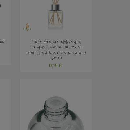
р
Быстрый просмотр

ный
Палочка для диффузора,
натуральное ротанговое
волокно, 30см, натурального
цвета
0,19 €