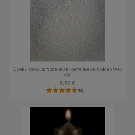
Соевый воск для свечей в контейнере, Golden Wax
464
6,30 €
(60)