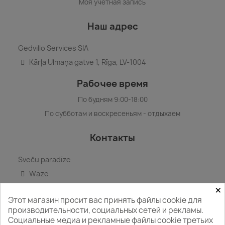
Моя учётная запись
Наш адрес
Gedvillo Services SIA
Kārļa Ulmaņa gatve 1, Rīga, LV-1004
Рабочее время
По будням 9:00-18:00
По субботам и воскресеньям - отдыхаем
Контакты
Sveču paradīze
Waze
×
Google карта
Этот магазин просит вас принять файлы cookie для
+371 29412418
производительности, социальных сетей и рекламы.
WhatsApp
Социальные медиа и рекламные файлы cookie третьих