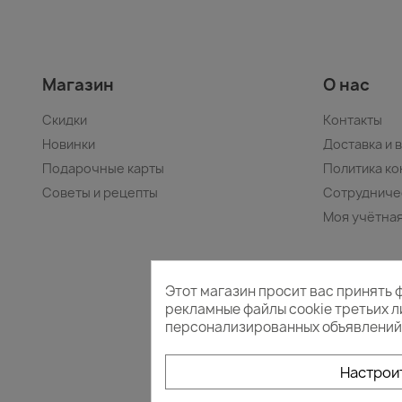
Магазин
О нас
Скидки
Контакты
Новинки
Доставка и 
Подарочные карты
Политика к
Советы и рецепты
Сотрудниче
Моя учётная
Этот магазин просит вас принять 
рекламные файлы cookie третьих 
персонализированных объявлений. 
Настрои