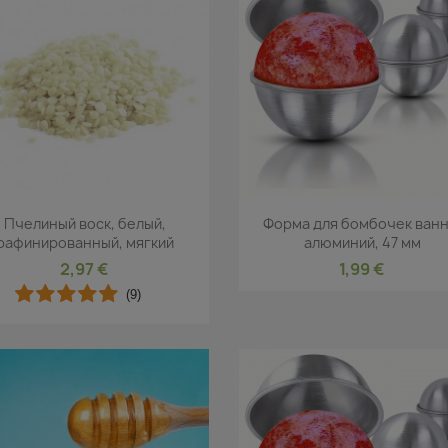
Быстрый просмотр
Быстрый просмот


Пчелиный воск, белый,
Форма для бомбочек ванн
рафинированный, мягкий
алюминий, 47 мм
2,97 €
1,99 €
(9)