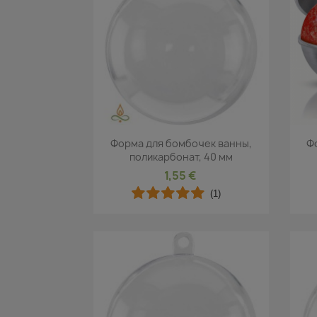
Быстрый просмотр

Форма для бомбочек ванны,
Ф
поликарбонат, 40 мм
1,55 €
(1)