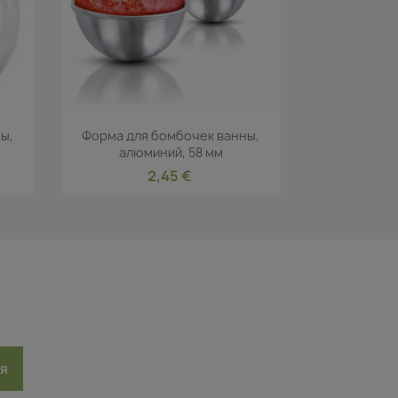
р
Быстрый просмотр

ы,
Форма для бомбочек ванны,
алюминий, 58 мм
2,45 €
ся