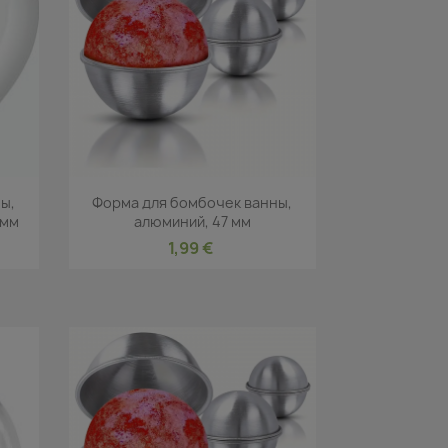
р
Быстрый просмотр

ы,
Форма для бомбочек ванны,
 мм
алюминий, 47 мм
1,99 €