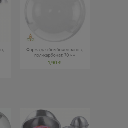
р
Быстрый просмотр

ы,
Форма для бомбочек ванны,
поликарбонат, 70 мм
1,90 €