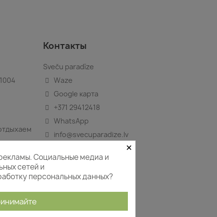
Контакты
Sveču paradīze
-1004
Waze
Google карта
+371 29412418
WhatsApp
 отдыхаем
info@svecuparadize.lv
×
 рекламы. Социальные медиа и
ьных сетей и
бработку персональных данных?
инимайте