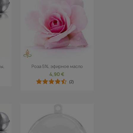
р
Быстрый просмотр

ы,
Pоза 5%, эфирное масло
4,90 €
(2)