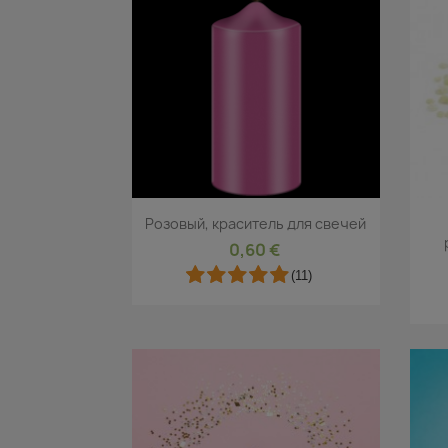
Быстрый просмотр

Розовый, краситель для свечей
0,60 €
(11)