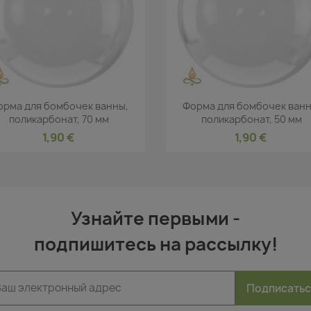
Быстрый просмотр
Быстрый просмот


орма для бомбочек ванны,
Форма для бомбочек ванн
поликарбонат, 70 мм
поликарбонат, 50 мм
1,90 €
1,90 €
Узнайте первыми -
подпишитесь на рассылку!
Подписать