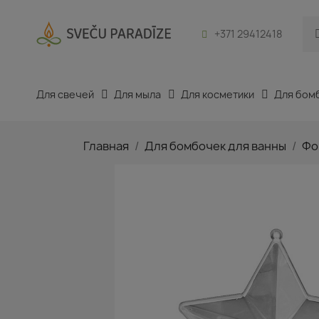
+371 29412418
Для свечей
Для мыла
Для косметики
Для бом
Главная
Для бомбочек для ванны
Фо