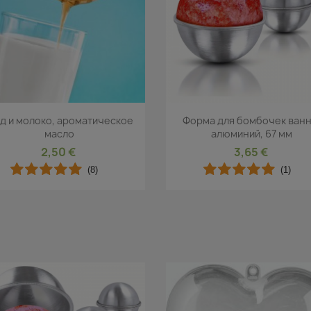
Быстрый просмотр
Быстрый просмот


д и молоко, ароматическое
Форма для бомбочек ванн
масло
алюминий, 67 мм
2,50 €
3,65 €
(8)
(1)