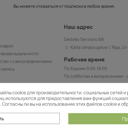
Вы можете отказаться от подписки в любое время.
Наш адрес
Gedvillo Services SIA
возврат
Kārļa Ulmaņa gatve 1, Rīga, LV
онфиденциальности
Рабочее время
ство с самоуправлениями
По будням 9:00-18:00
 запись
По субботам и воскресеньям -
файлы cookie для производительности, социальных сетей и
лиц используются для предоставления вам функций социал
Следите за нами
Согласны ли вы на использование этих файлов cookie и о
ть
Пр
@2026
Sveču paradīze