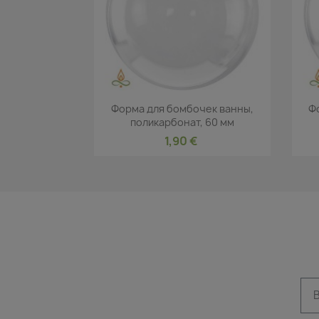
Быстрый просмотр

Форма для бомбочек ванны,
Ф
поликарбонат, 60 мм
1,90 €