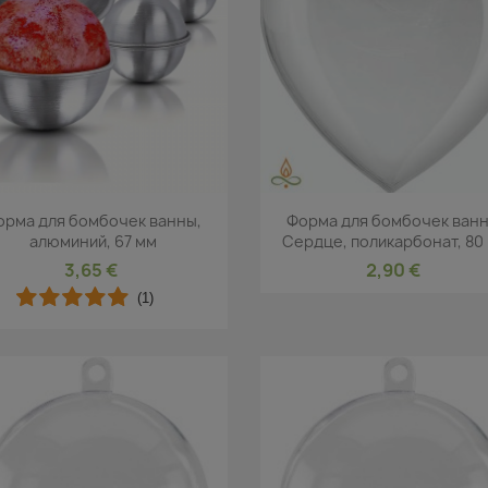
Быстрый просмотр
Быстрый просмот


орма для бомбочек ванны,
Форма для бомбочек ванн
алюминий, 67 мм
Сердце, поликарбонат, 80
3,65 €
2,90 €
(1)