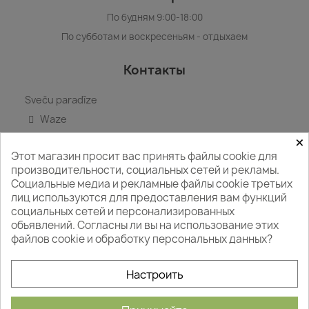
По будням 9:00-18:00
По субботам и воскресеньям - отдыхаем
Контакты
Sveču paradīze
Waze
×
Google карта
Этот магазин просит вас принять файлы cookie для
+371 29412418
производительности, социальных сетей и рекламы.
WhatsApp
Социальные медиа и рекламные файлы cookie третьих
info@svecuparadize.lv
лиц используются для предоставления вам функций
социальных сетей и персонализированных
объявлений. Согласны ли вы на использование этих
файлов cookie и обработку персональных данных?
Следите за нами
Настроить