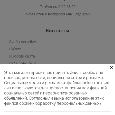
По будням 9:00-18:00
По субботам и воскресеньям - отдыхаем
Контакты
Sveču paradīze
Waze
Google карта
+371 29412418
×
WhatsApp
Этот магазин просит вас принять файлы cookie для
производительности, социальных сетей и рекламы.
info@svecuparadize.lv
Социальные медиа и рекламные файлы cookie третьих
лиц используются для предоставления вам функций
социальных сетей и персонализированных
объявлений. Согласны ли вы на использование этих
файлов cookie и обработку персональных данных?
Следите за нами